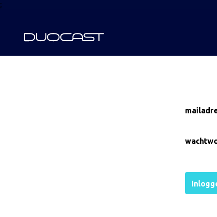
;
mailadre
wachtwo
Inlogg