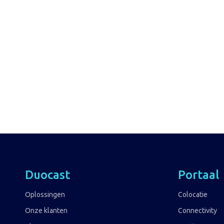
Duocast
Portaal
Oplossingen
Colocatie
Onze klanten
Connectivity